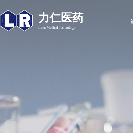
力仁医药
Liren Medical Technology