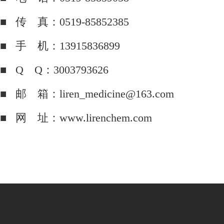
■ 传 真：0519-85852385
■ 手 机：13915836899
■ Q Q：3003793626
■ 邮 箱：liren_medicine@163.com
■ 网 址：
www.lirenchem.com