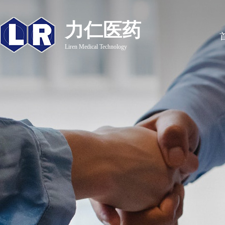
力仁医药
Liren Medical Technology