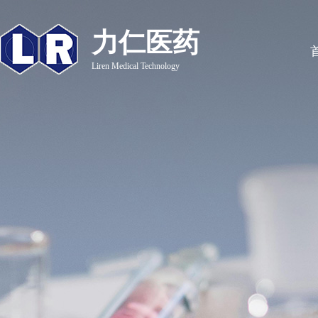
力仁医药
Liren Medical Technology