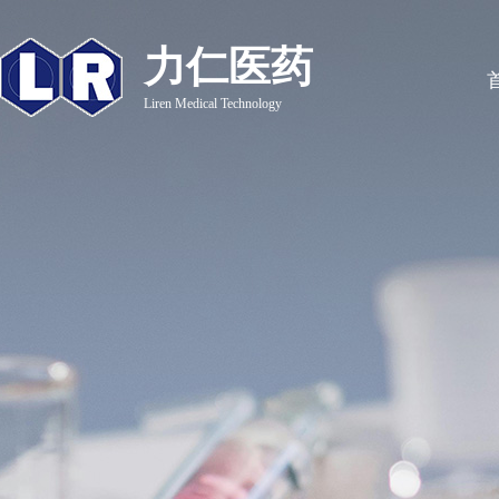
力仁医药
Liren Medical Technology